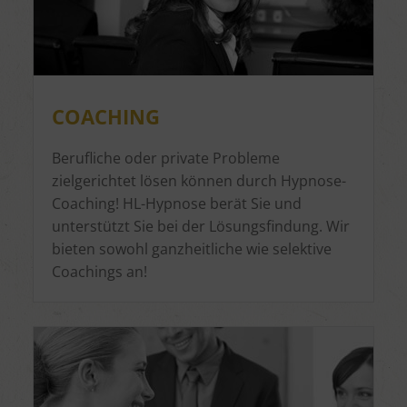
Verwendung von Profilen zur Auswahl personalisierter
Werbung
Erstellung von Profilen zur Personalisierung von Inhalten
Verwendung von Profilen zur Auswahl personalisierter Inhalte
Messung der Werbeleistung
Messung der Performance von Inhalten
Analyse von Zielgruppen durch Statistiken oder Kombinationen
von Daten aus verschiedenen Quellen
COACHING
Entwicklung und Verbesserung der Angebote
Verwendung reduzierter Daten zur Auswahl von Inhalten
Berufliche oder private Probleme
Besondere Features:
zielgerichtet lösen können durch Hypnose-
Verwendung genauer Standortdaten
Coaching! HL-Hypnose berät Sie und
Endgeräteeigenschaften zur Identifikation aktiv abfragen
unterstützt Sie bei der Lösungsfindung. Wir
bieten sowohl ganzheitliche wie selektive
Coachings an!