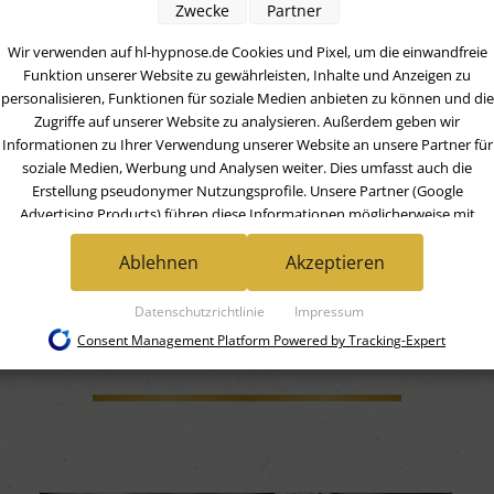
Zwecke
Partner
KONTAKT AUFNEHMEN
Wir verwenden auf hl-hypnose.de Cookies und Pixel, um die einwandfreie
Funktion unserer Website zu gewährleisten, Inhalte und Anzeigen zu
personalisieren, Funktionen für soziale Medien anbieten zu können und die
Zugriffe auf unserer Website zu analysieren. Außerdem geben wir
Informationen zu Ihrer Verwendung unserer Website an unsere Partner für
soziale Medien, Werbung und Analysen weiter. Dies umfasst auch die
Erstellung pseudonymer Nutzungsprofile. Unsere Partner (Google
Advertising Products) führen diese Informationen möglicherweise mit
weiteren Daten zusammen, die Sie ihnen bereitgestellt haben (bspw. anhan
IETEN HYPNOSESITZUN
eines persönlichen Accounts) oder welche sie im Rahmen Ihrer Nutzung der
Ablehnen
Akzeptieren
Dienste gesammelt haben (bspw. Nutzungsdaten anderer Geräte). Ihre
FOLGENDEN THEMEN A
Einwilligung zur Nutzung von Cookies und Pixeln können Sie jederzeit
Datenschutzrichtlinie
Impressum
widerrufen, indem Sie auf den Datenschutz-Button links unten klicken und
Consent Management Platform Powered by Tracking-Expert
dort die entsprechenden Anpassungen vornehmen.
Zwecke der Datenverarbeitung durch unsere Partner:
Speichern von oder Zugriff auf Informationen auf einem Endgerät
Verwendung reduzierter Daten zur Auswahl von Werbeanzeigen
Erstellung von Profilen für personalisierte Werbung
Verwendung von Profilen zur Auswahl personalisierter Werbung