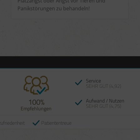
Platzangst oder Angst vor Tieren und
Panikstörungen zu behandeln!
Empfehlung! Bereits bei 
Service
habe ich mich viel leichte
SEHR GUT (4,92)
der 2. Simpson protokoll
sogar in meinem Umfeld 
hin geändert. Innerlich 
100%
Aufwand / Nutzen
und körperlich fühle ich m
SEHR GUT (4,75)
Empfehlungen
12.07.2026
ufriedenheit
Patiententreue