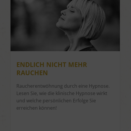
Erstellung von Profilen zur Personalisierung von Inhalten
Verwendung von Profilen zur Auswahl personalisierter Inhalte
Messung der Werbeleistung
Messung der Performance von Inhalten
Analyse von Zielgruppen durch Statistiken oder Kombinationen von Daten aus
verschiedenen Quellen
Entwicklung und Verbesserung der Angebote
Verwendung reduzierter Daten zur Auswahl von Inhalten
Besondere Features:
Verwendung genauer Standortdaten
Endgeräteeigenschaften zur Identifikation aktiv abfragen
ENDLICH NICHT MEHR
RAUCHEN
Raucherentwöhnung durch eine Hypnose.
Lesen Sie, wie die klinische Hypnose wirkt
und welche persönlichen Erfolge Sie
erreichen können!