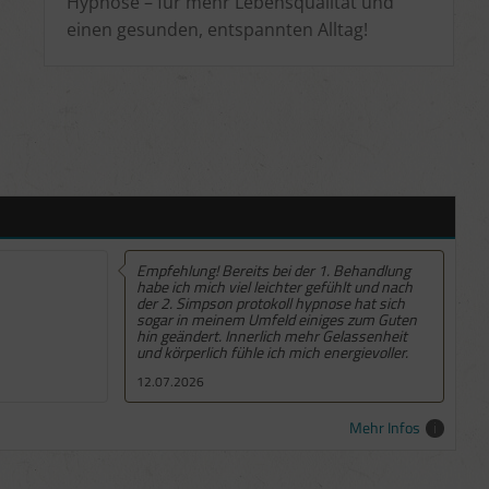
Hypnose – für mehr Lebensqualität und
einen gesunden, entspannten Alltag!
der 1. Behandlung
Empfehlung! Mein Thema wurde sehr
r gefühlt und nach
fachkundig angesprochen und ich bemerke
 hypnose hat sich
seit der Lösung im Unbewussten eine
einiges zum Guten
deutliche Steigerung meiner Lebensqualität...
mehr Gelassenheit
All die Energiefresser und Kriechströme
ich energievoller.
verabschieden sich, Klarheit stellt sich immer
mehr ein. Vielen Dank
06.07.2026
Mehr Infos