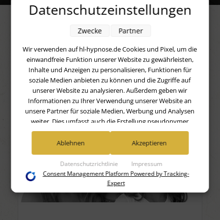
Datenschutzeinstellungen
Zwecke
Partner
WIR BIETEN HYPNOSESITZUNGEN
Wir verwenden auf hl-hypnose.de Cookies und Pixel, um die
ZU FOLGENDEN THEMEN AN
einwandfreie Funktion unserer Website zu gewährleisten,
Inhalte und Anzeigen zu personalisieren, Funktionen für
soziale Medien anbieten zu können und die Zugriffe auf
unserer Website zu analysieren. Außerdem geben wir
Informationen zu Ihrer Verwendung unserer Website an
unsere Partner für soziale Medien, Werbung und Analysen
weiter. Dies umfasst auch die Erstellung pseudonymer
Nutzungsprofile. Unsere Partner (Google Advertising
Products) führen diese Informationen möglicherweise mit
Ablehnen
Akzeptieren
weiteren Daten zusammen, die Sie ihnen bereitgestellt haben
(bspw. anhand eines persönlichen Accounts) oder welche sie
Datenschutzrichtlinie
Impressum
im Rahmen Ihrer Nutzung der Dienste gesammelt haben
Consent Management Platform Powered by Tracking-
(bspw. Nutzungsdaten anderer Geräte). Ihre Einwilligung zur
Expert
Nutzung von Cookies und Pixeln können Sie jederzeit
widerrufen, indem Sie auf den Datenschutz-Button links
unten klicken und dort die entsprechenden Anpassungen