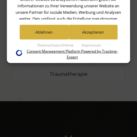
Informationen zu Ihrer Verwendung unserer Website an
unsere Partner für soziale Medien, Werbung und Analysen
Sexualstörungen
weiter. Dies umfasst auch die Erstellung pseudonymer
Nutzungsprofile. Unsere Partner (Google Advertising
Products) führen diese Informationen möglicherweise mit
Ablehnen
Akzeptieren
Stellvertreter-Hypnose
weiteren Daten zusammen, die Sie ihnen bereitgestellt haben
(bspw. anhand eines persönlichen Accounts) oder welche sie
Datenschutzrichtlinie
Impressum
im Rahmen Ihrer Nutzung der Dienste gesammelt haben
Consent Management Platform Powered by Tracking-
Suchterkrankungen
(bspw. Nutzungsdaten anderer Geräte). Ihre Einwilligung zur
Expert
Nutzung von Cookies und Pixeln können Sie jederzeit
widerrufen, indem Sie auf den Datenschutz-Button links
Traumatherapie
unten klicken und dort die entsprechenden Anpassungen
vornehmen.
Zwecke der Datenverarbeitung durch unsere Partner:
Speichern von oder Zugriff auf Informationen auf einem
Endgerät
Verwendung reduzierter Daten zur Auswahl von
Werbeanzeigen
Erstellung von Profilen für personalisierte Werbung
Verwendung von Profilen zur Auswahl personalisierter
Werbung