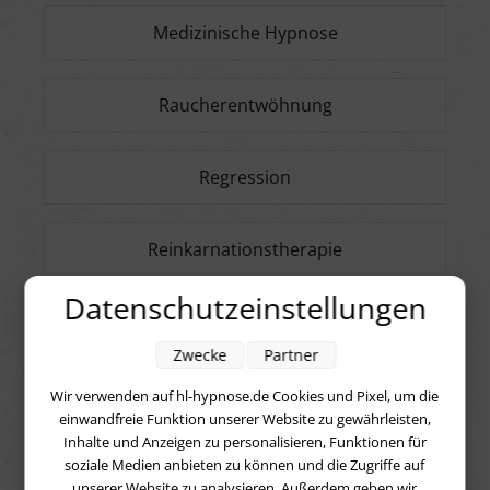
Medizinische Hypnose
Raucherentwöhnung
Regression
Reinkarnationstherapie
Datenschutzeinstellungen
Schlafstörungen
Zwecke
Partner
Schmerztherapie
Wir verwenden auf hl-hypnose.de Cookies und Pixel, um die
einwandfreie Funktion unserer Website zu gewährleisten,
Inhalte und Anzeigen zu personalisieren, Funktionen für
Selbstwertgefühl und Selbstbewusstsein
soziale Medien anbieten zu können und die Zugriffe auf
unserer Website zu analysieren. Außerdem geben wir