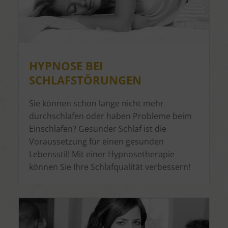
Verwendung von Profilen zur Auswahl personalisierter
Werbung
Erstellung von Profilen zur Personalisierung von Inhalten
Verwendung von Profilen zur Auswahl personalisierter Inhalte
Messung der Werbeleistung
Messung der Performance von Inhalten
Analyse von Zielgruppen durch Statistiken oder Kombinationen
von Daten aus verschiedenen Quellen
HYPNOSE BEI
Entwicklung und Verbesserung der Angebote
SCHLAFSTÖRUNGEN
Verwendung reduzierter Daten zur Auswahl von Inhalten
Besondere Features:
Sie können schon lange nicht mehr
Verwendung genauer Standortdaten
durchschlafen oder haben Probleme beim
Endgeräteeigenschaften zur Identifikation aktiv abfragen
Einschlafen? Gesunder Schlaf ist die
Voraussetzung für einen gesunden
Lebensstil! Mit einer Hypnosetherapie
können Sie Ihre Schlafqualität verbessern!