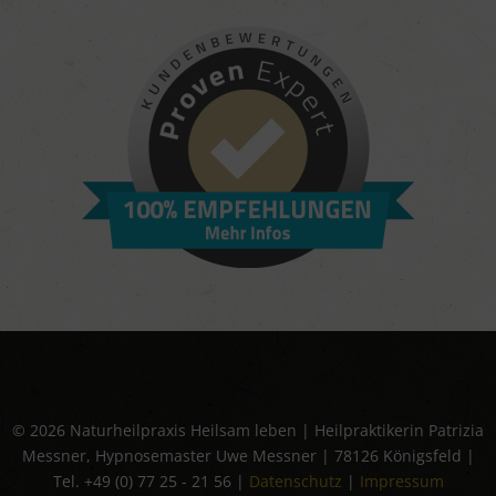
© 2026 Naturheilpraxis Heilsam leben | Heilpraktikerin Patrizia
Messner, Hypnosemaster Uwe Messner | 78126 Königsfeld |
Tel. +49 (0) 77 25 - 21 56 |
Datenschutz
|
Impressum