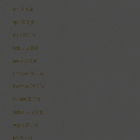
Erstellung von Profilen für personalisierte Werbung
Mai 2018 (4)
Verwendung von Profilen zur Auswahl personalisierter
Werbung
Erstellung von Profilen zur Personalisierung von Inhalten
April 2018 (4)
Verwendung von Profilen zur Auswahl personalisierter Inhalte
Messung der Werbeleistung
März 2018 (4)
Messung der Performance von Inhalten
Analyse von Zielgruppen durch Statistiken oder Kombinationen
von Daten aus verschiedenen Quellen
Februar 2018 (4)
Entwicklung und Verbesserung der Angebote
Verwendung reduzierter Daten zur Auswahl von Inhalten
Januar 2018 (4)
Besondere Features:
Dezember 2017 (4)
Verwendung genauer Standortdaten
Endgeräteeigenschaften zur Identifikation aktiv abfragen
November 2017 (4)
Oktober 2017 (4)
September 2017 (5)
August 2017 (3)
Juli 2017 (4)