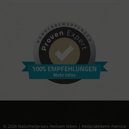
© 2026 Naturheilpraxis Heilsam leben | Heilpraktikerin Patrizia