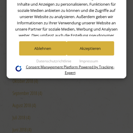
Inhalte und Anzeigen zu personalisieren, Funktionen für
April 2019 (4)
soziale Medien anbieten zu können und die Zugriffe auf
unserer Website zu analysieren. Außerdem geben wir
März 2019 (4)
Informationen zu Ihrer Verwendung unserer Website an
unsere Partner für soziale Medien, Werbung und Analysen
Februar 2019 (4)
weiter. Dies umfasst auch die Erstellung pseudonymer
Nutzungsprofile. Unsere Partner (Google Advertising
Januar 2019 (4)
Products) führen diese Informationen möglicherweise mit
Ablehnen
Akzeptieren
weiteren Daten zusammen, die Sie ihnen bereitgestellt haben
Dezember 2018 (4)
(bspw. anhand eines persönlichen Accounts) oder welche sie
Datenschutzrichtlinie
Impressum
im Rahmen Ihrer Nutzung der Dienste gesammelt haben
Consent Management Platform Powered by Tracking-
November 2018 (4)
(bspw. Nutzungsdaten anderer Geräte). Ihre Einwilligung zur
Expert
Nutzung von Cookies und Pixeln können Sie jederzeit
Oktober 2018 (4)
widerrufen, indem Sie auf den Datenschutz-Button links
unten klicken und dort die entsprechenden Anpassungen
September 2018 (4)
vornehmen.
August 2018 (4)
Zwecke der Datenverarbeitung durch unsere Partner:
Juli 2018 (4)
Speichern von oder Zugriff auf Informationen auf einem
Endgerät
Verwendung reduzierter Daten zur Auswahl von
Juni 2018 (4)
Werbeanzeigen