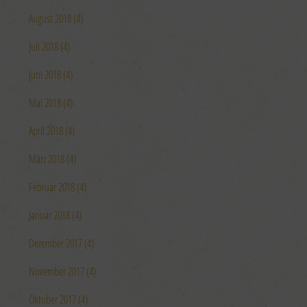
Zwecke der Datenverarbeitung durch unsere Partner:
August 2018 (4)
Speichern von oder Zugriff auf Informationen auf einem
Endgerät
Juli 2018 (4)
Verwendung reduzierter Daten zur Auswahl von
Werbeanzeigen
Erstellung von Profilen für personalisierte Werbung
Juni 2018 (4)
Verwendung von Profilen zur Auswahl personalisierter
Werbung
Mai 2018 (4)
Erstellung von Profilen zur Personalisierung von Inhalten
Verwendung von Profilen zur Auswahl personalisierter Inhalte
Messung der Werbeleistung
April 2018 (4)
Messung der Performance von Inhalten
Analyse von Zielgruppen durch Statistiken oder Kombinationen
März 2018 (4)
von Daten aus verschiedenen Quellen
Entwicklung und Verbesserung der Angebote
Verwendung reduzierter Daten zur Auswahl von Inhalten
Februar 2018 (4)
Besondere Features:
Januar 2018 (4)
Verwendung genauer Standortdaten
Endgeräteeigenschaften zur Identifikation aktiv abfragen
Dezember 2017 (4)
November 2017 (4)
Oktober 2017 (4)