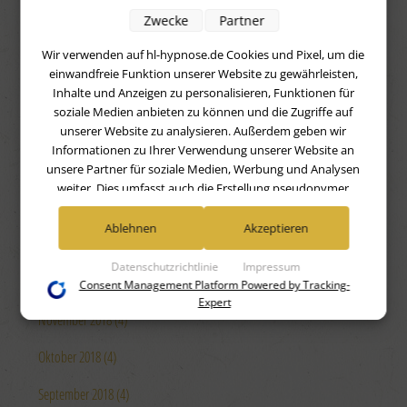
Juli 2019 (4)
Zwecke
Partner
Wir verwenden auf hl-hypnose.de Cookies und Pixel, um die
Juni 2019 (4)
einwandfreie Funktion unserer Website zu gewährleisten,
Inhalte und Anzeigen zu personalisieren, Funktionen für
Mai 2019 (4)
soziale Medien anbieten zu können und die Zugriffe auf
unserer Website zu analysieren. Außerdem geben wir
April 2019 (4)
Informationen zu Ihrer Verwendung unserer Website an
März 2019 (4)
unsere Partner für soziale Medien, Werbung und Analysen
weiter. Dies umfasst auch die Erstellung pseudonymer
Februar 2019 (4)
Nutzungsprofile. Unsere Partner (Google Advertising
Products) führen diese Informationen möglicherweise mit
Ablehnen
Akzeptieren
Januar 2019 (4)
weiteren Daten zusammen, die Sie ihnen bereitgestellt haben
(bspw. anhand eines persönlichen Accounts) oder welche sie
Datenschutzrichtlinie
Impressum
Dezember 2018 (4)
im Rahmen Ihrer Nutzung der Dienste gesammelt haben
Consent Management Platform Powered by Tracking-
(bspw. Nutzungsdaten anderer Geräte). Ihre Einwilligung zur
Expert
November 2018 (4)
Nutzung von Cookies und Pixeln können Sie jederzeit
widerrufen, indem Sie auf den Datenschutz-Button links
Oktober 2018 (4)
unten klicken und dort die entsprechenden Anpassungen
vornehmen.
September 2018 (4)