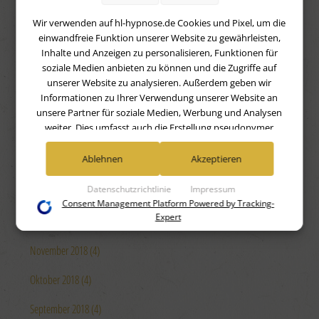
Juli 2019 (4)
Wir verwenden auf hl-hypnose.de Cookies und Pixel, um die
einwandfreie Funktion unserer Website zu gewährleisten,
Juni 2019 (4)
Inhalte und Anzeigen zu personalisieren, Funktionen für
soziale Medien anbieten zu können und die Zugriffe auf
Mai 2019 (4)
unserer Website zu analysieren. Außerdem geben wir
Informationen zu Ihrer Verwendung unserer Website an
April 2019 (4)
unsere Partner für soziale Medien, Werbung und Analysen
weiter. Dies umfasst auch die Erstellung pseudonymer
März 2019 (4)
Nutzungsprofile. Unsere Partner (Google Advertising
Products) führen diese Informationen möglicherweise mit
Ablehnen
Akzeptieren
Februar 2019 (4)
weiteren Daten zusammen, die Sie ihnen bereitgestellt haben
(bspw. anhand eines persönlichen Accounts) oder welche sie
Datenschutzrichtlinie
Impressum
Januar 2019 (4)
im Rahmen Ihrer Nutzung der Dienste gesammelt haben
Consent Management Platform Powered by Tracking-
(bspw. Nutzungsdaten anderer Geräte). Ihre Einwilligung zur
Expert
Dezember 2018 (4)
Nutzung von Cookies und Pixeln können Sie jederzeit
widerrufen, indem Sie auf den Datenschutz-Button links
November 2018 (4)
unten klicken und dort die entsprechenden Anpassungen
vornehmen.
Oktober 2018 (4)
September 2018 (4)
Zwecke der Datenverarbeitung durch unsere Partner: