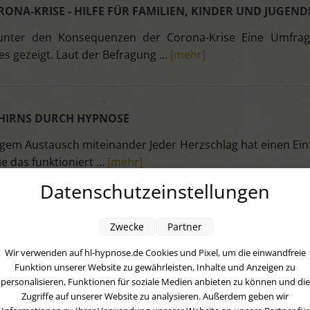
ONA-KRISE - HILFE FÜR FAMILIEN, KINDER UND JUGEND
 unter den Konsequenzen der Corona-Krise Eine Umfrag
s gezeigt. Laut der Befragung …
[mehr]
EHIRNS DURCH HYPNOSE
gem Austausch miteinander Jeder Herzschlag hat einen Einfl
e das funktioniert …
[mehr]
Datenschutzeinstellungen
Zwecke
Partner
Wir verwenden auf hl-hypnose.de Cookies und Pixel, um die einwandfreie
Apr
Mai
Jun
Jul
Aug
Sep
Funktion unserer Website zu gewährleisten, Inhalte und Anzeigen zu
Apr (5)
Mai (4)
Jun (3)
Jul (4)
Aug (4)
Sep 
personalisieren, Funktionen für soziale Medien anbieten zu können und die
Zugriffe auf unserer Website zu analysieren. Außerdem geben wir
Apr (4)
Mai (4)
Jun (5)
Jul (3)
Aug (4)
Sep 