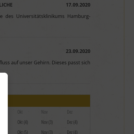
LICHE
17.09.2020
e des Universitätsklinikums Hamburg-
23.09.2020
uss auf unser Gehirn. Dieses passt sich
Okt
Nov
Dez
(4)
Okt (4)
Nov (3)
Dez (4)
(4)
Okt (5)
Nov (3)
Dez (4)