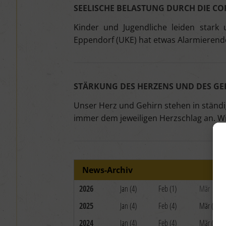
SEELISCHE BELASTUNG DURCH DIE COR
Kinder und Jugendliche leiden stark
Eppendorf (UKE) hat etwas Alarmierende
STÄRKUNG DES HERZENS UND DES G
Unser Herz und Gehirn stehen in ständi
immer dem jeweiligen Herzschlag an. Wi
News-Archiv
2026
Jan (4)
Feb (1)
Mär
2025
Jan (4)
Feb (4)
Mär (4)
2024
Jan (4)
Feb (4)
Mär (3)