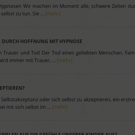
Hypnosen Wir machen im Moment alle, schwere Zeiten durc
 selbst zu tun. Sie …
[mehr]
R DURCH HOFFNUNG MIT HYPNOSE
 Trauer und Tod Der Tod eines geliebten Menschen, Famil
 wird immer mit Trauer, …
[mehr]
ZEPTIEREN?
Selbstakzeptanz oder sich selbst zu akzeptieren, ein erst
i mit sich selbst im …
[mehr]
OSPIELEN AUF DIE GEFÜHLE UNSERER KINDER AUS?