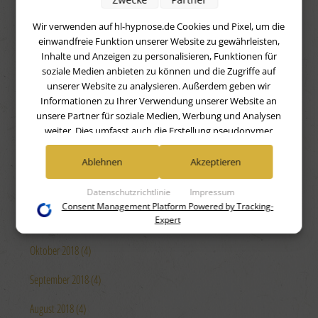
Juni 2019 (4)
Wir verwenden auf hl-hypnose.de Cookies und Pixel, um die
einwandfreie Funktion unserer Website zu gewährleisten,
Mai 2019 (4)
Inhalte und Anzeigen zu personalisieren, Funktionen für
soziale Medien anbieten zu können und die Zugriffe auf
April 2019 (4)
unserer Website zu analysieren. Außerdem geben wir
Informationen zu Ihrer Verwendung unserer Website an
März 2019 (4)
unsere Partner für soziale Medien, Werbung und Analysen
weiter. Dies umfasst auch die Erstellung pseudonymer
Februar 2019 (4)
Nutzungsprofile. Unsere Partner (Google Advertising
Products) führen diese Informationen möglicherweise mit
Januar 2019 (4)
Ablehnen
Akzeptieren
weiteren Daten zusammen, die Sie ihnen bereitgestellt haben
(bspw. anhand eines persönlichen Accounts) oder welche sie
Dezember 2018 (4)
Datenschutzrichtlinie
Impressum
im Rahmen Ihrer Nutzung der Dienste gesammelt haben
Consent Management Platform Powered by Tracking-
November 2018 (4)
(bspw. Nutzungsdaten anderer Geräte). Ihre Einwilligung zur
Expert
Nutzung von Cookies und Pixeln können Sie jederzeit
Oktober 2018 (4)
widerrufen, indem Sie auf den Datenschutz-Button links
unten klicken und dort die entsprechenden Anpassungen
September 2018 (4)
vornehmen.
August 2018 (4)
Zwecke der Datenverarbeitung durch unsere Partner: