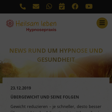
Link auf Kontakt
Link zu WhatsApp
Link auf Termine
Link zu Facebook
Link zu Y
Anrufen: +4977252156
NEWS RUND UM HYPNOSE UND
GESUNDHEIT
23.12.2019
ÜBERGEWICHT UND SEINE FOLGEN
Gewicht reduzieren – je schneller, desto besser