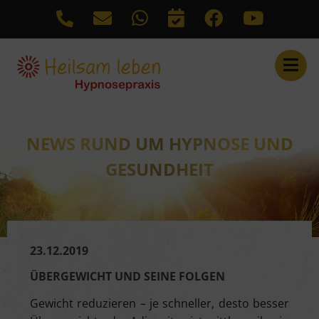
Link auf Kontakt
Link zu WhatsApp
Link auf Termine
Link zu Facebook
Link zu Y
Anrufen: +4977252156
NEWS RUND UM HYPNOSE UND
GESUNDHEIT
23.12.2019
ÜBERGEWICHT UND SEINE FOLGEN
Gewicht reduzieren – je schneller, desto besser