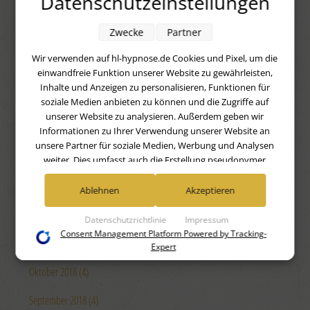
Datenschutzeinstellungen
Juli 2019 (4)
Zwecke
Partner
Juni 2019 (4)
Wir verwenden auf hl-hypnose.de Cookies und Pixel, um die
Mai 2019 (4)
einwandfreie Funktion unserer Website zu gewährleisten,
Inhalte und Anzeigen zu personalisieren, Funktionen für
April 2019 (4)
soziale Medien anbieten zu können und die Zugriffe auf
unserer Website zu analysieren. Außerdem geben wir
März 2019 (4)
Informationen zu Ihrer Verwendung unserer Website an
unsere Partner für soziale Medien, Werbung und Analysen
Februar 2019 (4)
weiter. Dies umfasst auch die Erstellung pseudonymer
Nutzungsprofile. Unsere Partner (Google Advertising
Januar 2019 (4)
Products) führen diese Informationen möglicherweise mit
Ablehnen
Akzeptieren
weiteren Daten zusammen, die Sie ihnen bereitgestellt haben
Dezember 2018 (4)
(bspw. anhand eines persönlichen Accounts) oder welche sie
Datenschutzrichtlinie
Impressum
im Rahmen Ihrer Nutzung der Dienste gesammelt haben
Consent Management Platform Powered by Tracking-
November 2018 (4)
(bspw. Nutzungsdaten anderer Geräte). Ihre Einwilligung zur
Expert
Nutzung von Cookies und Pixeln können Sie jederzeit
Oktober 2018 (4)
widerrufen, indem Sie auf den Datenschutz-Button links
unten klicken und dort die entsprechenden Anpassungen
September 2018 (4)
vornehmen.