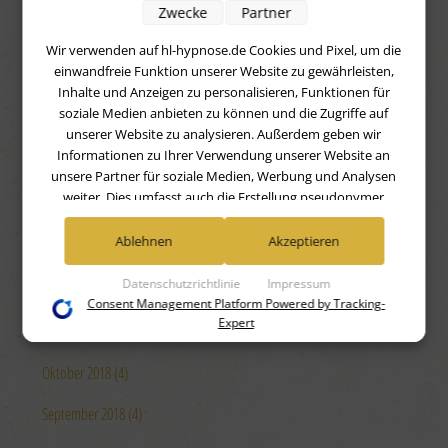
Juli 2019 (4)
Zwecke
Partner
Juni 2019 (4)
Wir verwenden auf hl-hypnose.de Cookies und Pixel, um die
einwandfreie Funktion unserer Website zu gewährleisten,
Mai 2019 (4)
Inhalte und Anzeigen zu personalisieren, Funktionen für
soziale Medien anbieten zu können und die Zugriffe auf
April 2019 (4)
unserer Website zu analysieren. Außerdem geben wir
Informationen zu Ihrer Verwendung unserer Website an
März 2019 (4)
unsere Partner für soziale Medien, Werbung und Analysen
weiter. Dies umfasst auch die Erstellung pseudonymer
Februar 2019 (4)
Nutzungsprofile. Unsere Partner (Google Advertising
Products) führen diese Informationen möglicherweise mit
Ablehnen
Akzeptieren
Januar 2019 (4)
weiteren Daten zusammen, die Sie ihnen bereitgestellt haben
(bspw. anhand eines persönlichen Accounts) oder welche sie
Datenschutzrichtlinie
Impressum
Dezember 2018 (4)
im Rahmen Ihrer Nutzung der Dienste gesammelt haben
Consent Management Platform Powered by Tracking-
(bspw. Nutzungsdaten anderer Geräte). Ihre Einwilligung zur
Expert
November 2018 (4)
Nutzung von Cookies und Pixeln können Sie jederzeit
widerrufen, indem Sie auf den Datenschutz-Button links
Oktober 2018 (4)
unten klicken und dort die entsprechenden Anpassungen
vornehmen.
September 2018 (4)