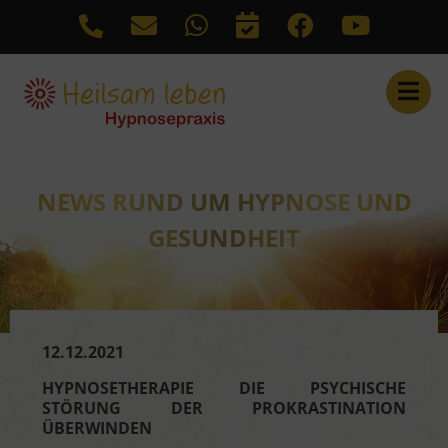
Link auf Kontakt
Link zu WhatsApp
Link auf Termine
Link zu Facebook
Link zu Y
Anrufen: +4977252156
NEWS RUND UM HYPNOSE UND
GESUNDHEIT
12.12.2021
HYPNOSETHERAPIE DIE PSYCHISCHE
STÖRUNG DER PROKRASTINATION
ÜBERWINDEN