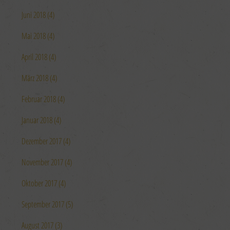
Endgerät
Verwendung reduzierter Daten zur Auswahl von
Juni 2018 (4)
Werbeanzeigen
Erstellung von Profilen für personalisierte Werbung
Verwendung von Profilen zur Auswahl personalisierter
Mai 2018 (4)
Werbung
Erstellung von Profilen zur Personalisierung von Inhalten
April 2018 (4)
Verwendung von Profilen zur Auswahl personalisierter Inhalte
Messung der Werbeleistung
Messung der Performance von Inhalten
März 2018 (4)
Analyse von Zielgruppen durch Statistiken oder Kombinationen
von Daten aus verschiedenen Quellen
Februar 2018 (4)
Entwicklung und Verbesserung der Angebote
Verwendung reduzierter Daten zur Auswahl von Inhalten
Januar 2018 (4)
Besondere Features:
Dezember 2017 (4)
Verwendung genauer Standortdaten
Endgeräteeigenschaften zur Identifikation aktiv abfragen
November 2017 (4)
Oktober 2017 (4)
September 2017 (5)
August 2017 (3)