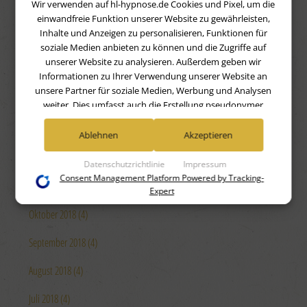
Wir verwenden auf hl-hypnose.de Cookies und Pixel, um die
Mai 2019 (4)
einwandfreie Funktion unserer Website zu gewährleisten,
Inhalte und Anzeigen zu personalisieren, Funktionen für
April 2019 (4)
soziale Medien anbieten zu können und die Zugriffe auf
unserer Website zu analysieren. Außerdem geben wir
März 2019 (4)
Informationen zu Ihrer Verwendung unserer Website an
unsere Partner für soziale Medien, Werbung und Analysen
Februar 2019 (4)
weiter. Dies umfasst auch die Erstellung pseudonymer
Nutzungsprofile. Unsere Partner (Google Advertising
Januar 2019 (4)
Products) führen diese Informationen möglicherweise mit
Ablehnen
Akzeptieren
weiteren Daten zusammen, die Sie ihnen bereitgestellt haben
Dezember 2018 (4)
(bspw. anhand eines persönlichen Accounts) oder welche sie
Datenschutzrichtlinie
Impressum
im Rahmen Ihrer Nutzung der Dienste gesammelt haben
Consent Management Platform Powered by Tracking-
November 2018 (4)
(bspw. Nutzungsdaten anderer Geräte). Ihre Einwilligung zur
Expert
Nutzung von Cookies und Pixeln können Sie jederzeit
Oktober 2018 (4)
widerrufen, indem Sie auf den Datenschutz-Button links
unten klicken und dort die entsprechenden Anpassungen
September 2018 (4)
vornehmen.
August 2018 (4)
Zwecke der Datenverarbeitung durch unsere Partner:
Juli 2018 (4)
Speichern von oder Zugriff auf Informationen auf einem